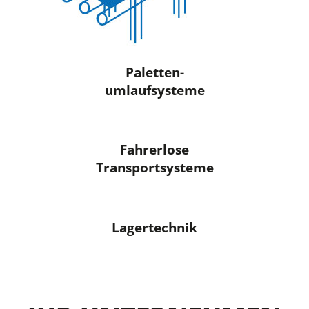
Paletten-
umlauf­systeme
Fahrerlose
Transport­systeme
Lager­technik