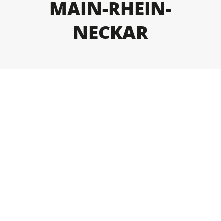
MAIN-RHEIN-
NECKAR
BLEICHERT Automation GmbH & Co. KG
Hans-Ulrich-Breymann-Straße 35
D-74706 Osterburken
Tel: (+49) 6291 93-0
Mail:
info@bleichert.de