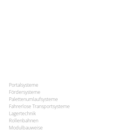
Tel: (+49) 6291 93-0
Mail:
info@bleichert.de
Besuchen Sie uns auch auf YouTube!
Portalsysteme
Fördersysteme
Palettenumlaufsysteme
Fahrerlose Transportsysteme
Lagertechnik
Rollenbahnen
Modulbauweise