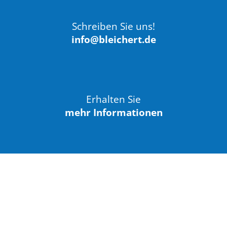
Schreiben Sie uns!
info@bleichert.de
Erhalten Sie
mehr Informationen
BLEICHERT Automation GmbH & Co. KG
Hans-Ulrich-Breymann-Straße 35
D-74706 Osterburken