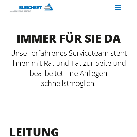
Zum
Toggl
Inhalt
springen
Naviga
ÜBER UNS
IMMER FÜR SIE DA
BRANCHEN
VERKETTUNGSLÖSUNGEN
Unser erfahrenes Serviceteam steht
Ihnen mit Rat und Tat zur Seite und
PALETTINO
bearbeitet Ihre Anliegen
SERVICE
schnellstmöglich!
KARRIERE
LEITUNG